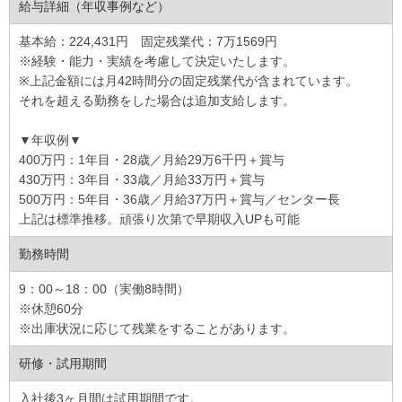
給与詳細（年収事例など）
基本給：224,431円 固定残業代：7万1569円
※経験・能力・実績を考慮して決定いたします。
※上記金額には月42時間分の固定残業代が含まれています。
それを超える勤務をした場合は追加支給します。
▼年収例▼
400万円：1年目・28歳／月給29万6千円＋賞与
430万円：3年目・33歳／月給33万円＋賞与
500万円：5年目・36歳／月給37万円＋賞与／センター長
上記は標準推移。頑張り次第で早期収入UPも可能
勤務時間
9：00～18：00（実働8時間）
※休憩60分
※出庫状況に応じて残業をすることがあります。
研修・試用期間
入社後3ヶ月間は試用期間です。