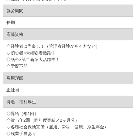
就労期間
長期
応募資格
◇経験者は尚良し！（管理者経験がある方など）
◇初心者×未経験者活躍中
◇既卒×第二新卒大活躍中！
◇学歴不問
雇用形態
正社員
待遇・福利厚生
◇昇給（年1回）
◇賞与年2回（昨年度実績／2ヶ月分）
◇各種社会保険完備（雇用、労災、健康、厚生年金）
◇残業手当あり