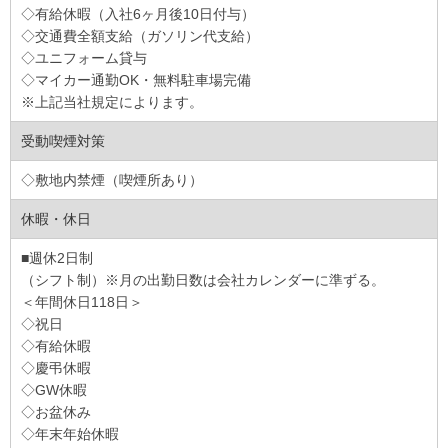
◇有給休暇（入社6ヶ月後10日付与）
◇交通費全額支給（ガソリン代支給）
◇ユニフォーム貸与
◇マイカー通勤OK・無料駐車場完備
※上記当社規定によります。
受動喫煙対策
◇敷地内禁煙（喫煙所あり）
休暇・休日
■週休2日制
（シフト制）※月の出勤日数は会社カレンダーに準ずる。
＜年間休日118日＞
◇祝日
◇有給休暇
◇慶弔休暇
◇GW休暇
◇お盆休み
◇年末年始休暇